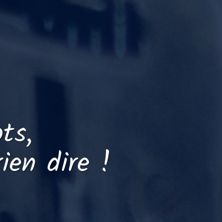
ts,
ien dire !