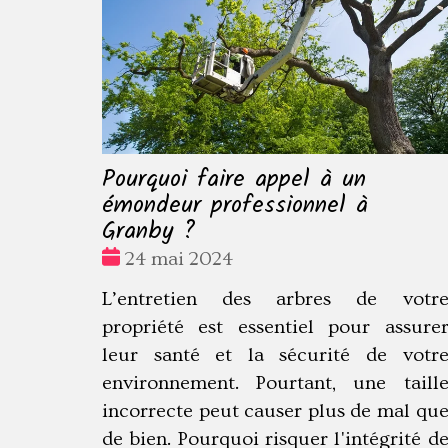
Pourquoi faire appel à un
émondeur professionnel à
Granby ?
Date
24 mai 2024
:
L’entretien des arbres de votr
propriété est essentiel pour assure
leur santé et la sécurité de votr
environnement. Pourtant, une taill
incorrecte peut causer plus de mal qu
de bien. Pourquoi risquer l'intégrité d