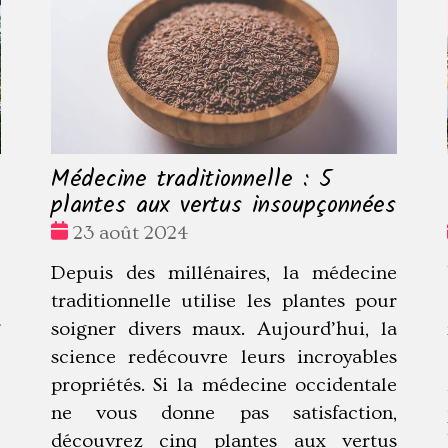
Médecine traditionnelle : 5
plantes aux vertus insoupçonnées
Date
23 août 2024
:
Depuis des millénaires, la médecine
e
traditionnelle utilise les plantes pour
r
soigner divers maux. Aujourd’hui, la
e
science redécouvre leurs incroyables
e
propriétés. Si la médecine occidentale
e
ne vous donne pas satisfaction,
e
découvrez cinq plantes aux vertus