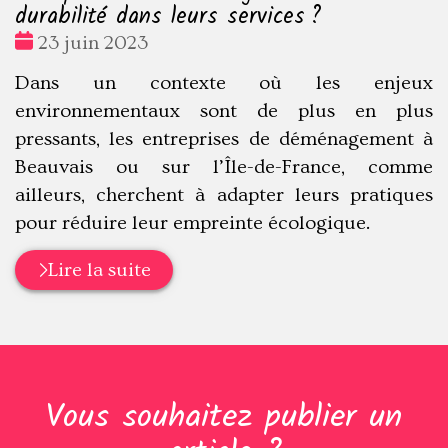
durabilité dans leurs services ?
Date
23 juin 2023
:
Dans un contexte où les enjeux
environnementaux sont de plus en plus
pressants, les entreprises de déménagement à
Beauvais ou sur l’Île-de-France, comme
ailleurs, cherchent à adapter leurs pratiques
pour réduire leur empreinte écologique.
Lire la suite
Vous souhaitez publier un