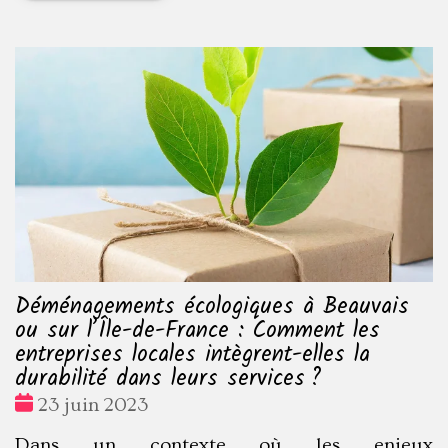
Déménagements écologiques à Beauvais
ou sur l’Île-de-France : Comment les
entreprises locales intègrent-elles la
durabilité dans leurs services ?
Date
23 juin 2023
:
Dans un contexte où les enjeux