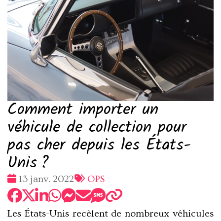
Comment importer un
véhicule de collection pour
pas cher depuis les États-
Unis ?
Date
Tags
13 janv. 2022
OPS
:
:
Les États-Unis recèlent de nombreux véhicules