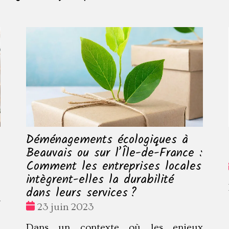
Déménagements écologiques à
Beauvais ou sur l’Île-de-France :
Comment les entreprises locales
intègrent-elles la durabilité
e
dans leurs services ?
r
Date
23 juin 2023
e
:
Dans un contexte où les enjeux