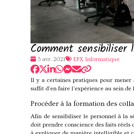
Comment sensibiliser l
Date
Tags
5 avr. 2021
EPX Informatique
:
:
Il y a certaines pratiques pour mener à
suffit d'en faire l'expérience au sein de
Procéder à la formation des coll
Afin de sensibiliser le personnel à la
doit prendre conscience des faits réels
à expliquer de manière intelligible et c