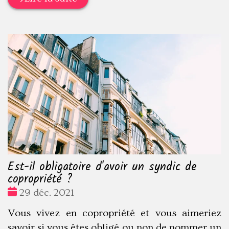
Est-il obligatoire d'avoir un syndic de
copropriété ?
Date
29 déc. 2021
:
Vous vivez en copropriété et vous aimeriez
savoir si vous êtes obligé ou non de nommer un