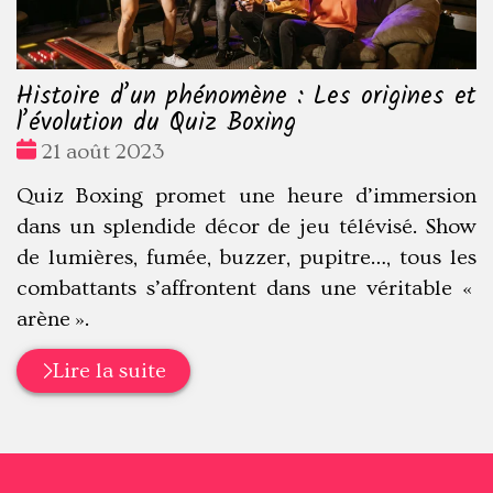
Histoire d’un phénomène : Les origines et
l’évolution du Quiz Boxing
Date
21 août 2023
:
Quiz Boxing promet une heure d’immersion
dans un splendide décor de jeu télévisé. Show
de lumières, fumée, buzzer, pupitre…, tous les
combattants s’affrontent dans une véritable «
arène ».
Lire la suite